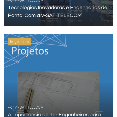
Por
V - SAT TELECOM
Tecnologias Inovadoras e Engenharias de
Ponta: Com a V-SAT TELECOM
LEIA MAIS
Engenharia
Por
V - SAT TELECOM
A Importância de Ter Engenheiros para