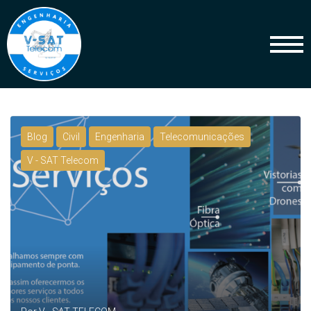
Blog
Civil
Engenharia
Telecomunicações
V - SAT Telecom